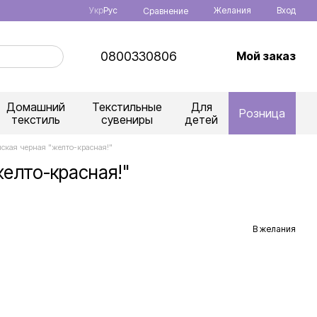
Укр
Рус
Желания
Вход
Сравнение
0800330806
Мой заказ
Домашний
Текстильные
Для
Розница
текстиль
сувениры
детей
ская черная "желто-красная!"
елто-красная!"
В желания