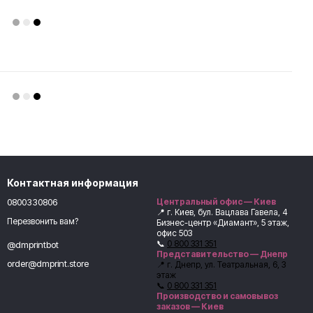
Контактная информация
0800330806
Центральный офис — Киев
📍 г. Киев, бул. Вацлава Гавела, 4
Перезвонить вам?
Бизнес-центр «Диамант», 5 этаж,
офис 503
📞
0 800 331 351
@dmprintbot
Представительство — Днепр
order@dmprint.store
📍 г. Днепр, ул. Театральная, 6, 3
этаж
📞
0 800 331 351
Производство и самовывоз
заказов — Киев