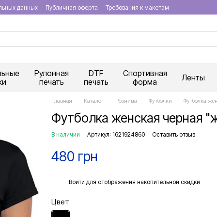
льных данных
Публичная оферта
Требования к макетам
льные
Рулонная
DTF
Спортивная
Ленты
ки
печать
печать
форма
Главная
Каталог
Розница
Футболки
Футболка жен
Футболка женская черная "ж
В наличии
Артикул: 1621924860
Оставить отзыв
480 грн
%
Войти
для отображения накопительной скидки
Цвет