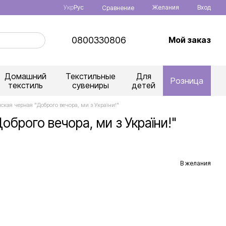
Укр
Рус
Желания
Вход
Сравнение
0800330806
Мой заказ
Домашний
Текстильные
Для
Розница
текстиль
сувениры
детей
ская черная "Доброго вечора, ми з України!"
брого вечора, ми з України!"
В желания