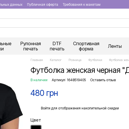
льных данных
Публичная оферта
Требования к макетам
льные
Рулонная
DTF
Спортивная
Ленты
ки
печать
печать
форма
Главная
Каталог
Розница
Футболки
Футболка жен
Футболка женская черная "До
В наличии
Артикул: 1648519405
Оставить отзыв
480 грн
%
Войти
для отображения накопительной скидки
Цвет