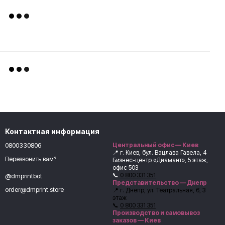
Контактная информация
0800330806
Центральный офис — Киев
📍 г. Киев, бул. Вацлава Гавела, 4
Перезвонить вам?
Бизнес-центр «Диамант», 5 этаж,
офис 503
📞
0 800 331 351
@dmprintbot
Представительство — Днепр
order@dmprint.store
📍 г. Днепр, ул. Театральная, 6, 3
этаж
📞
0 800 331 351
Производство и самовывоз
заказов — Киев