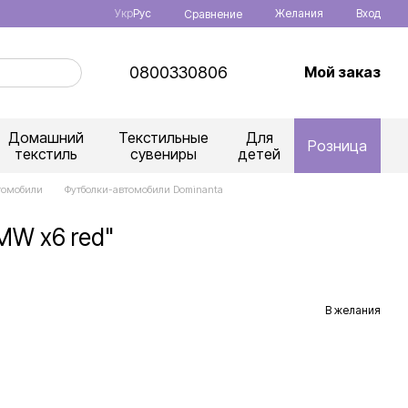
Укр
Рус
Желания
Вход
Сравнение
0800330806
Мой заказ
Домашний
Текстильные
Для
Розница
текстиль
сувениры
детей
томобили
Футболки-автомобили Dominanta
MW х6 red"
В желания