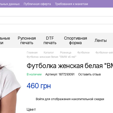
льных данных
Публичная оферта
Требования к макетам
льные
Рулонная
DTF
Спортивная
Ленты
ки
печать
печать
форма
Главная
Каталог
Розница
Футболки
Футболки-ав
Футболка женская белая "BMW х6 red"
Футболка женская белая "B
В наличии
Артикул: 1877293091
Оставить отзыв
460 грн
%
Войти
для отображения накопительной скидки
Цвет