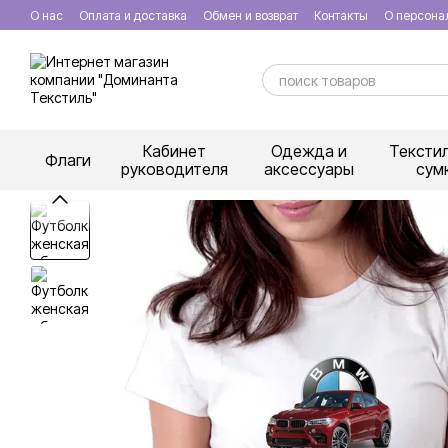
Перейти к основному контенту
О нас
Оплата и доставка
Обмен и возврат
Контакты
О персона
Кабинет
Одежда и
Тексти
Флаги
руководителя
аксессуары
сум