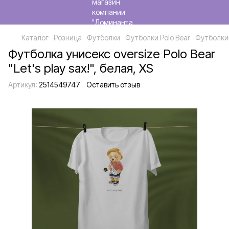
Каталог
Розница
Футболки
Футболки Polo Bear
Футболки 
Футболка унисекс oversize Polo Bear
"Let's play sax!", белая, XS
Артикул:
2514549747
Оставить отзыв