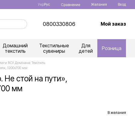
Укр
Рус
Желания
Вход
Сравнение
0800330806
Мой заказ
Домашний
Текстильные
Для
Розница
текстиль
сувениры
детей
лаги ВСУ Домінана Текстиль
елк, 1200х700 мм
 Не стой на пути»,
700 мм
В желания