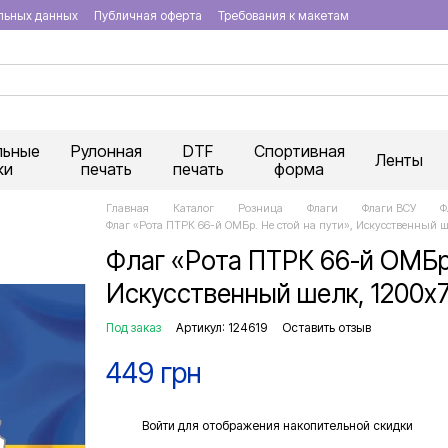
льных данных
Публичная оферта
Требования к макетам
льные
Рулонная
DTF
Спортивная
Ленты
ки
печать
печать
форма
Главная
Каталог
Розница
Флаги
Флаги ВСУ
Ф
Флаг «Рота ПТРК 66-й ОМБр. Не стой на пути», Искусственный ш
Флаг «Рота ПТРК 66-й ОМБр.
Искусственный шелк, 1200х
Под заказ
Артикул: 124619
Оставить отзыв
449 грн
%
Войти
для отображения накопительной скидки