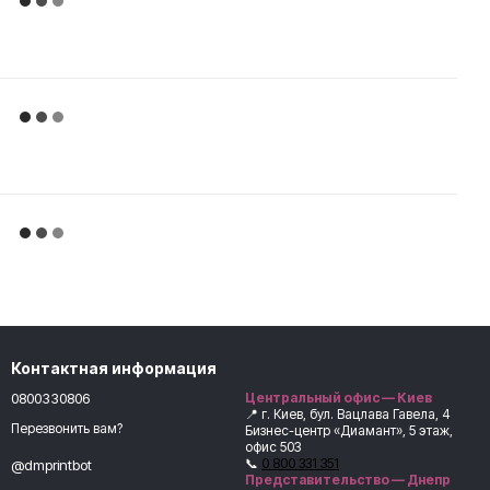
Контактная информация
0800330806
Центральный офис — Киев
📍 г. Киев, бул. Вацлава Гавела, 4
Перезвонить вам?
Бизнес-центр «Диамант», 5 этаж,
офис 503
📞
0 800 331 351
@dmprintbot
Представительство — Днепр