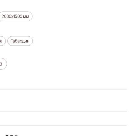
2000х1500 мм
а
Габардин
з