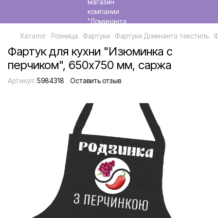
Каталог
Розница
Фартуки
Фартуки Домінанта текстиль
Ф
Фартук для кухни "Изюминка с
перчиком", 650х750 мм, саржа
Артикул:
5984318
Оставить отзыв