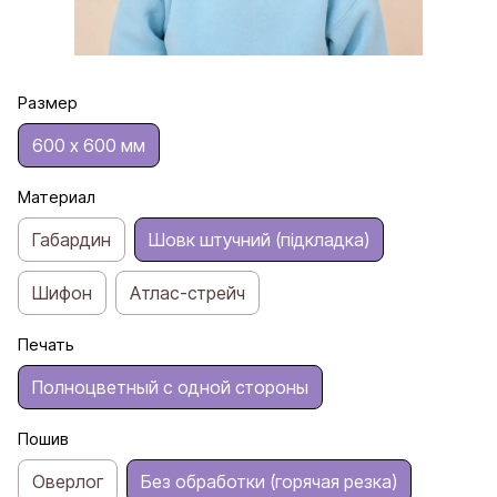
Размер
600 х 600 мм
Материал
Габардин
Шовк штучний (підкладка)
Шифон
Атлас-стрейч
Печать
Полноцветный с одной стороны
Пошив
Оверлог
Без обработки (горячая резка)