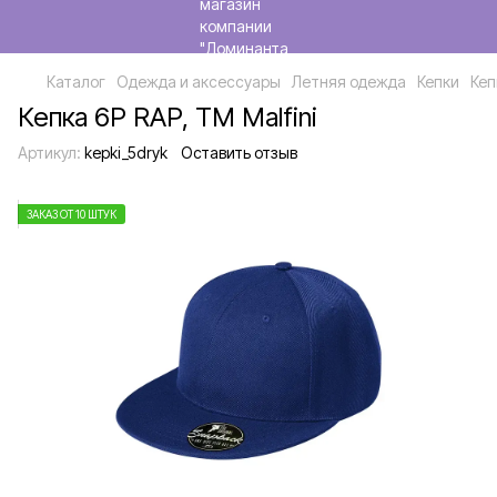
Каталог
Одежда и аксессуары
Летняя одежда
Кепки
Кеп
Кепка 6P RAP, TM Malfini
Артикул:
kepki_5dryk
Оставить отзыв
ЗАКАЗ ОТ 10 ШТУК