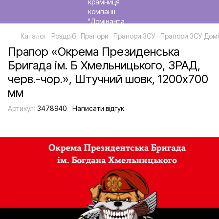
Каталог
Роздріб
Прапори
Прапори ЗСУ
Прапори ЗСУ Домі
Прапор «Окрема Президенська
Бригада ім. Б Хмельницького, ЗРАД,
черв.-чор.», Штучний шовк, 1200х700
мм
Артикул:
3478940
Написати відгук