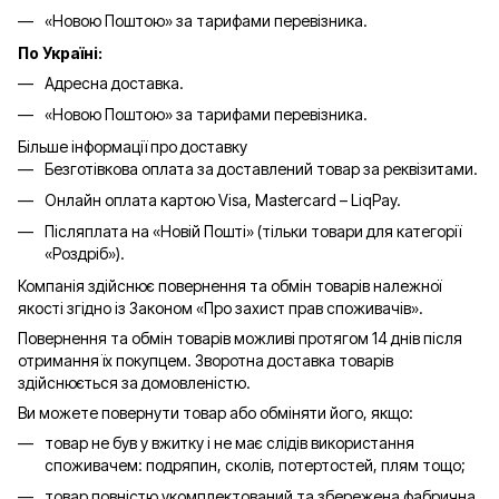
«Новою Поштою» за тарифами перевізника.
По Україні:
Адресна доставка.
«Новою Поштою» за тарифами перевізника.
Більше інформації про доставку
Безготівкова оплата за доставлений товар за реквізитами.
Онлайн оплата картою Visa, Mastercard – LiqPay.
Післяплата на «Новій Пошті» (тільки товари для категорії
«
Роздріб
»).
Компанія здійснює повернення та обмін товарів належної
якості згідно із Законом «Про захист прав споживачів».
Повернення та обмін товарів можливі протягом 14 днів після
отримання їх покупцем. Зворотна доставка товарів
здійснюється за домовленістю.
Ви можете повернути товар або обміняти його, якщо:
товар не був у вжитку і не має слідів використання
споживачем: подряпин, сколів, потертостей, плям тощо;
товар повністю укомплектований та збережена фабрична