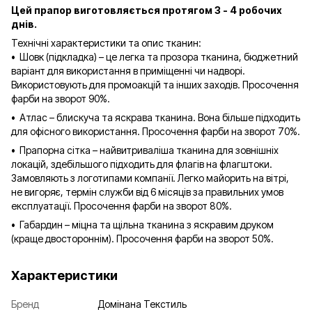
Цей прапор виготовляється протягом 3 - 4 робочих
днів.
Технічні характеристики та опис тканин:
• Шовк (підкладка) – це легка та прозора тканина, бюджетний
варіант для використання в приміщенні чи надворі.
Використовують для промоакцій та інших заходів. Просочення
фарби на зворот 90%.
• Атлас – блискуча та яскрава тканина. Вона більше підходить
для офісного використання. Просочення фарби на зворот 70%.
• Прапорна сітка – найвитриваліша тканина для зовнішніх
локацій, здебільшого підходить для флагів на флагштоки.
Замовляють з логотипами компанії. Легко майорить на вітрі,
не вигоряє, термін служби від 6 місяців за правильних умов
експлуатації. Просочення фарби на зворот 80%.
• Габардин – міцна та щільна тканина з яскравим друком
(краще двостороннім). Просочення фарби на зворот 50%.
Характеристики
Бренд
Домінана Текстиль