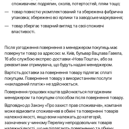
споживачем: подряпин, сколів, потертостей, плям тощо;
товар повністю укомплектований та збережена фабрична
упаковка; збережено всі ярлики та заводське маркування;
товар зберігає товарний вигляд та свої споживчі
властивості.
Після узгодження повернення з менеджером покупець має
повернути товар за адресою: м. Київ, бульвар Вацлава Гавела,
16 або службою експрес-доставки «Нова Пошта», або за
реквізитами отримувача, що будуть надані менеджером.
Вартість доставки за повернення товару підлягає сплаті
покупцем. Повернення товару з використанням послуги
«накладений платіж» не здійснюється.
Повернення грошових коштів здійснюється погодженим
менеджером та покупцем способом після повернення товару.
Відповідно до Закону «Про захист прав споживачів», компанія
може відмовити споживачеві в обміні та поверненні товарів
належної якості, якщо вони належать до категорій,
зазначених у чинному Переліку непродовольчих товарів
належної якості, що не підлягають поверненню та обміну.