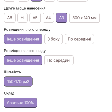
Друге місце нанесення
A6
Ні
A5
A4
А3
300 х 140 мм
Розміщення лого спереду
Інше розміщення
З боку
По середині
Розміщення лого ззаду
Інше розміщення
По середині
Щільність
150-170г/м2
Склад
бавовна 100%