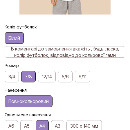
Колір футболок
Білий
В коментарі до замовлення вкажіть , будь-ласка,
колір футболок, відповідно до кольрової гами
Розмір
3/4
7/8
12/14
5/6
9/11
Нанесення
Повнокольоровий
Одне місце нанесення
А6
A5
А4
А3
300 х 140 мм