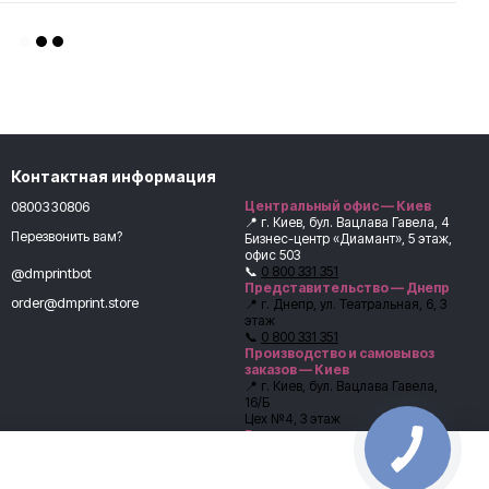
Контактная информация
0800330806
Центральный офис — Киев
📍 г. Киев, бул. Вацлава Гавела, 4
Перезвонить вам?
Бизнес-центр «Диамант», 5 этаж,
офис 503
📞
0 800 331 351
@dmprintbot
Представительство — Днепр
order@dmprint.store
📍 г. Днепр, ул. Театральная, 6, 3
этаж
📞
0 800 331 351
Производство и самовывоз
заказов — Киев
📍 г. Киев, бул. Вацлава Гавела,
16/Б
Цех №4, 3 этаж
Выдача заказов:
Ангелина, кладовщик
📞
+38 (067) 246-54-62
Перед самовывозом обязательно