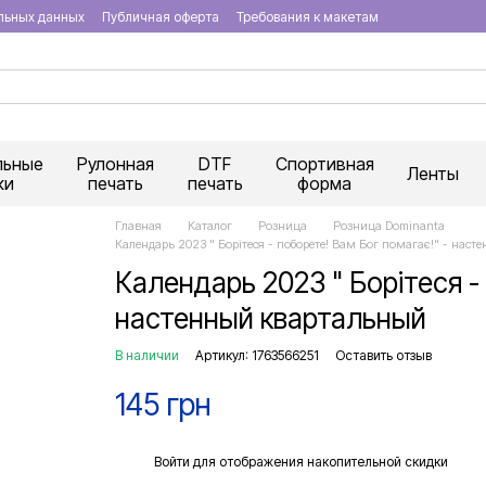
льных данных
Публичная оферта
Требования к макетам
льные
Рулонная
DTF
Спортивная
Ленты
ки
печать
печать
форма
Главная
Каталог
Розница
Розница Dominanta
Календарь 2023 " Борітеся - поборете! Вам Бог помагає!" - нас
Календарь 2023 " Борітеся -
настенный квартальный
В наличии
Артикул: 1763566251
Оставить отзыв
145 грн
%
Войти
для отображения накопительной скидки