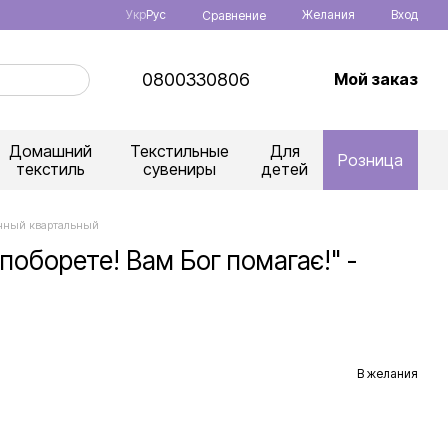
Укр
Рус
Желания
Вход
Сравнение
0800330806
Мой заказ
Домашний
Текстильные
Для
Розница
текстиль
сувениры
детей
тенный квартальный
 поборете! Вам Бог помагає!" -
В желания