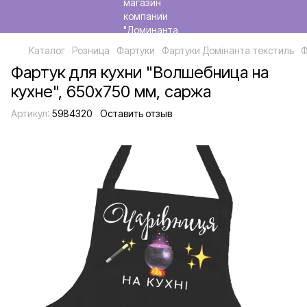
Каталог
Розница
Фартуки
Фартуки Домінанта текстиль
Ф
Фартук для кухни "Волшебница на
кухне", 650х750 мм, саржа
Артикул:
5984320
Оставить отзыв