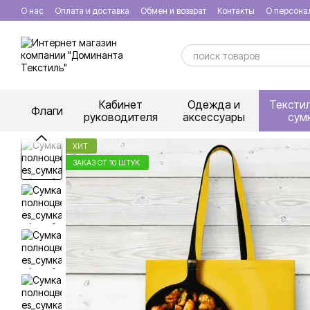
Перейти к основному контенту
О нас
Оплата и доставка
Обмен и возврат
Контакты
О персона
Кабинет
Одежда и
Тексти
Флаги
руководителя
аксессуары
сум
ХИТ
ЗАКАЗ ОТ 10 ШТУК