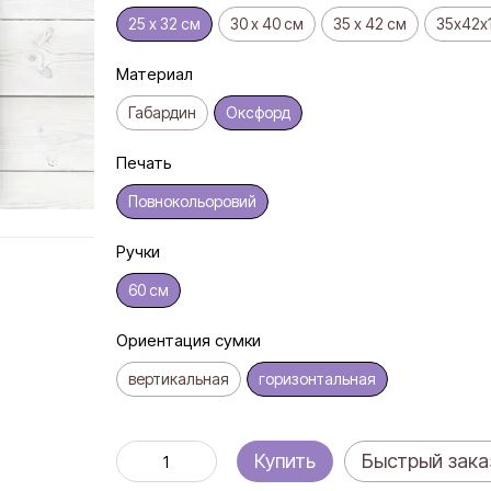
25 х 32 см
30 х 40 см
35 х 42 см
35х42х
Материал
Габардин
Оксфорд
Печать
Повнокольоровий
Ручки
60 см
Ориентация сумки
вертикальная
горизонтальная
Купить
Быстрый зака