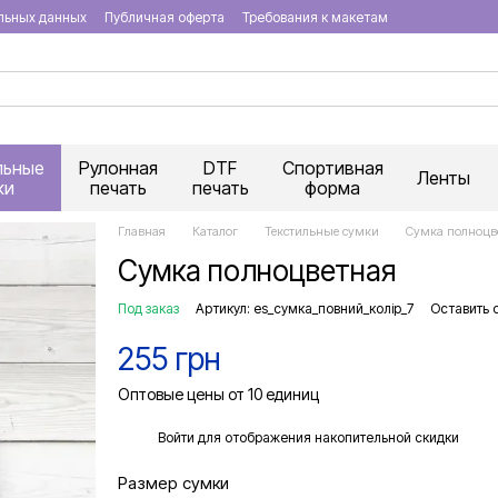
льных данных
Публичная оферта
Требования к макетам
льные
Рулонная
DTF
Спортивная
Ленты
ки
печать
печать
форма
Главная
Каталог
Текстильные сумки
Сумка полноцв
Сумка полноцветная
Под заказ
Артикул: es_сумка_повний_колір_7
Оставить 
255 грн
Оптовые цены от 10 единиц
%
Войти
для отображения накопительной скидки
Размер сумки