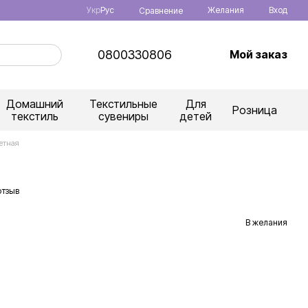
Укр
Рус
Желания
Вход
Сравнение
0800330806
Мой заказ
Домашний
Текстильные
Для
Розница
текстиль
сувениры
детей
етная
отзыв
В желания