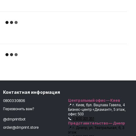
Контактная информация
0800330806
Центральный офис — Киев
📍 г. Киев, бул. Вацлава Гавела, 4
Перезвонить вам?
Бизнес-центр «Диамант», 5 этаж,
офис 503
📞
0 800 331 351
@dmprintbot
Представительство — Днепр
order@dmprint.store
📍 г. Днепр, ул. Театральная, 6, 3
этаж