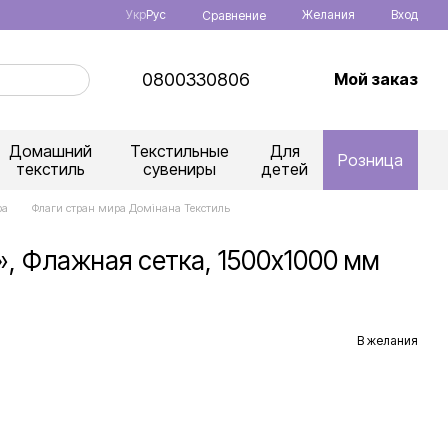
Укр
Рус
Желания
Вход
Сравнение
0800330806
Мой заказ
Домашний
Текстильные
Для
Розница
текстиль
сувениры
детей
ра
Флаги стран мира Домінана Текстиль
, Флажная сетка, 1500х1000 мм
В желания