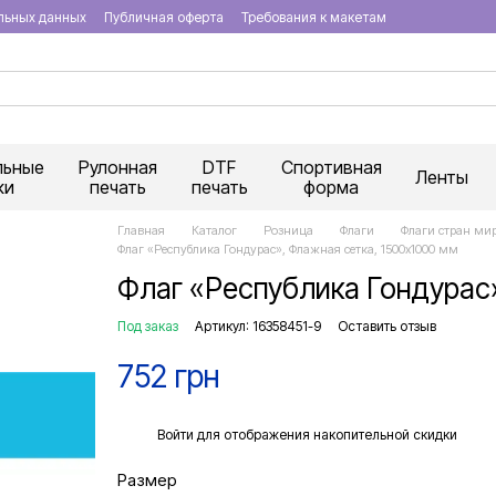
льных данных
Публичная оферта
Требования к макетам
льные
Рулонная
DTF
Спортивная
Ленты
ки
печать
печать
форма
Главная
Каталог
Розница
Флаги
Флаги стран ми
Флаг «Республика Гондурас», Флажная сетка, 1500х1000 мм
Флаг «Республика Гондурас»
Под заказ
Артикул: 16358451-9
Оставить отзыв
752 грн
%
Войти
для отображения накопительной скидки
Размер