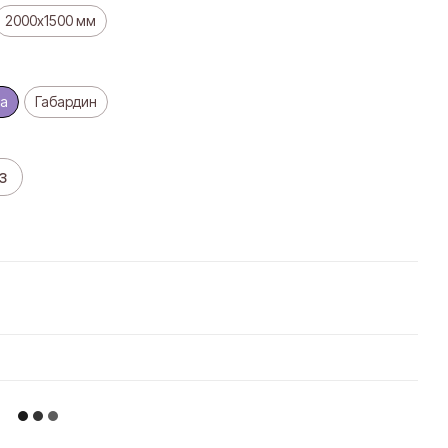
2000х1500 мм
а
Габардин
з