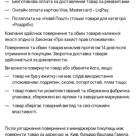
Безготівкова оплата за доставлений товар за реквізитами.
Онлайн оплата картою Visa, Mastercard – LiqPay.
Післяплата на «Новій Пошті» (тільки товари для категорії
«
Роздріб
»).
Компанія здійснює повернення та обмін товарів належної
якості згідно із Законом «Про захист прав споживачів».
Повернення та обмін товарів можливі протягом 14 днів після
отримання їх покупцем. Зворотна доставка товарів
здійснюється за домовленістю.
Ви можете повернути товар або обміняти його, якщо:
товар не був у вжитку і не має слідів використання
споживачем: подряпин, сколів, потертостей, плям тощо;
товар повністю укомплектований та збережена фабрична
упаковка; збережено всі ярлики та заводське маркування;
товар зберігає товарний вигляд та свої споживчі
властивості.
Після узгодження повернення з менеджером покупець має
повернути товар за адресою: м. Київ, бульвар Вацлава Гавела,