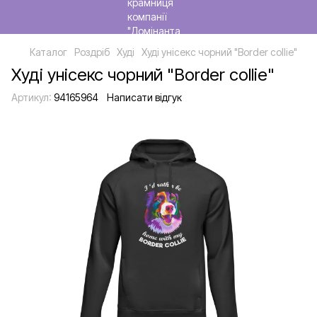
Каталог
Роздріб
Худі
Худі унісекс чорний "Border collie"
Худі унісекс чорний "Border collie"
Артикул:
94165964
Написати відгук