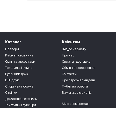
Каталог
Клієнтам
Прапори
Вхід до кабінету
Кабінет керівника
Про нас
Одяг та аксесуари
Оплата і доставка
Текстильні сумки
Обмін та повернення
Рулонний друк
Контакти
DTF друк
Про персональні дані
Спортивна форма
Публічна оферта
Стрічки
Вимоги до макетів
Домашній текстиль
Ми в соцмережах
Текстильні сувеніри
Для дітлахів