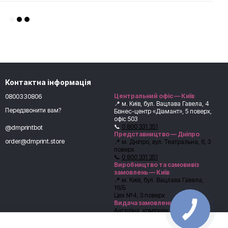
Контактна інформація
0800330806
Центральний офіс — Київ
📍 м. Київ, бул. Вацлава Гавела, 4
Передзвонити вам?
Бізнес-центр «Діамант», 5 поверх,
офіс 503
📞
0 800 331 351
@dmprintbot
Представництво — Дніпро
order@dmprint.store
📍 м. Дніпро, вул. Театральна, 6, 3
поверх
📞
0 800 331 351
Виробництво та самовивіз
замовлень — Київ
📍 м. Київ, бул. Вацлава Гавела,
16/Б
Цех №4, 3 поверх
Видача замовлень:
Ангеліна, комірник
📞
+38 (067) 246-54-62
Перед самовивозом обов’язково