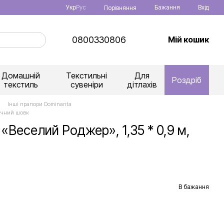
Укр
Рус
Бажання
Вхід
Порівняння
0800330806
Мій кошик
Домашній
Текстильні
Для
Роздріб
текстиль
сувеніри
дітлахів
Інші прапори Dominanta
тучний шовк
«Веселий Роджер», 1,35 * 0,9 м,
В бажання