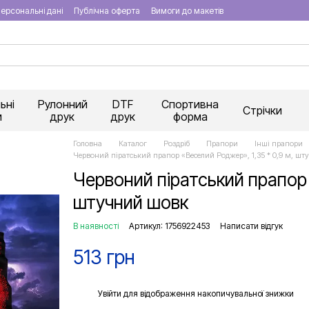
ерсональні дані
Публічна оферта
Вимоги до макетів
ьні
Рулонний
DTF
Спортивна
Стрічки
и
друк
друк
форма
Головна
Каталог
Роздріб
Прапори
Інші прапори
Червоний піратський прапор «Веселий Роджер», 1,35 * 0,9 м, ш
Червоний піратський прапор 
штучний шовк
В наявності
Артикул: 1756922453
Написати відгук
513 грн
%
Увійти
для відображення накопичувальної знижки