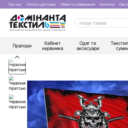
Перейти к основному контенту
Про нас
Оплата і доставка
Обмін та повернення
Контакти
Про п
Кабінет
Одяг та
Текстил
Прапори
керівника
аксесуари
сумк