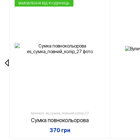
ЗАМОВЛЕННЯ ВІД 10 ОДИНИЦЬ
Артикул: es_сумка_повний_колір_27
Сумка повнокольорова
370 грн