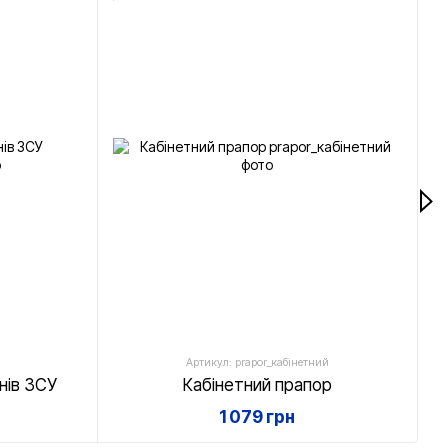
Артикул: prapor_кабінетний
нів ЗСУ
Кабінетний прапор
1 079 грн