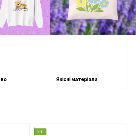
тво
Якісні матеріали
ХІТ