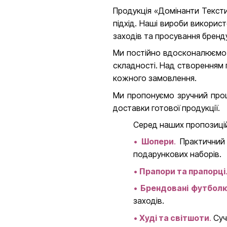
Продукція «Домінанти Текстил
підхід. Наші вироби викорис
заходів та просування бренд
Ми постійно вдосконалюємо 
складності. Над створенням п
кожного замовлення.
Ми пропонуємо зручний проце
доставки готової продукції.
Серед наших пропозиці
•
Шопери
.
Практичний 
подарункових наборів.
•
Прапори та прапорці
•
Брендовані футбол
заходів.
•
Худі та світшоти
.
Суч