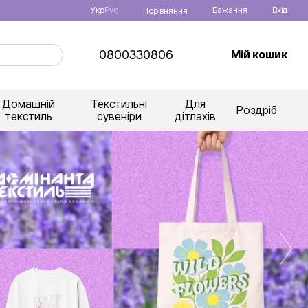
Укр
Рус
Бажання
Вхід
Порівняння
0800330806
Мій кошик
Домашній
Текстильні
Для
Роздріб
текстиль
сувеніри
дітлахів