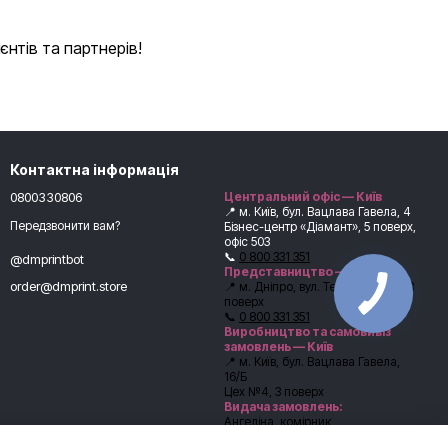
нтів та партнерів!
Контактна інформація
0800330806
Центральний офіс — Київ
📍 м. Київ, бул. Вацлава Гавела, 4
Передзвонити вам?
Бізнес-центр «Діамант», 5 поверх,
офіс 503
📞
0 800 331 351
@dmprintbot
Представництво — Дніпро
order@dmprint.store
📍 м. Дніпро, вул. Театральна, 6, 3
поверх
📞
0 800 331 351
Виробництво та самовивіз
замовлень — Київ
📍 м. Київ, бул. Вацлава Гавела,
16/Б
Цех №4, 3 поверх
Видача замовлень:
Ангеліна, комірник
📞
+38 (067) 246-54-62