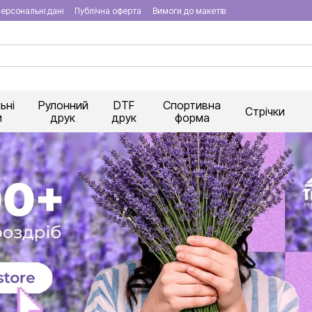
ерсональні дані
Публічна оферта
Вимоги до макетів
ьні
Рулонний
DTF
Спортивна
Стрічки
и
друк
друк
форма