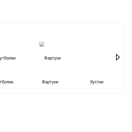
тболки
Фартухи
Хустки
Те