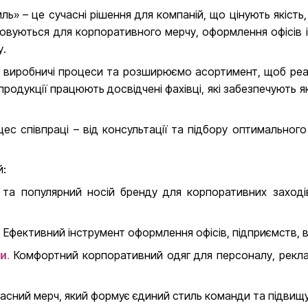
ь» – це сучасні рішення для компаній, що цінують якість
товуються для корпоративного мерчу, оформлення офісів 
у.
виробничі процеси та розширюємо асортимент, щоб реал
родукції працюють досвідчені фахівці, які забезпечують 
с співпраці – від консультації та підбору оптимальног
й:
та популярний носій бренду для корпоративних заходів
.
Ефективний інструмент оформлення офісів, підприємств, в
ки
.
Комфортний корпоративний одяг для персоналу, рекла
асний мерч, який формує єдиний стиль команди та підвищує