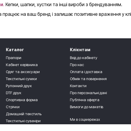
ри
.
Кепки, шапки, хустки та інші вироби з брендуванням.
 працює на ваш бренд і залишає позитивне враження у кліє
Каталог
Клієнтам
Прапори
Вхід до кабінету
Кабінет керівника
Про нас
Одяг та аксесуари
Оплата і доставка
Текстильні сумки
Обмін та повернення
Рулонний друк
Контакти
DTF друк
Про персональні дані
Спортивна форма
Публічна оферта
Стрічки
Вимоги до макетів
Домашній текстиль
Ми в соцмережах
Текстильні сувеніри
Для дітлахів