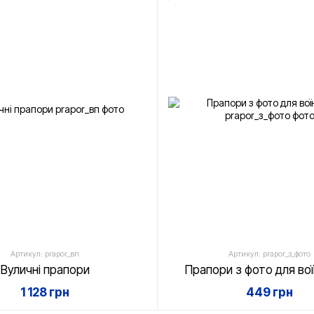
Артикул: prapor_вп
Артикул: prapor_з_фото
Вуличні прапори
Прапори з фото для вої
1 128 грн
449 грн